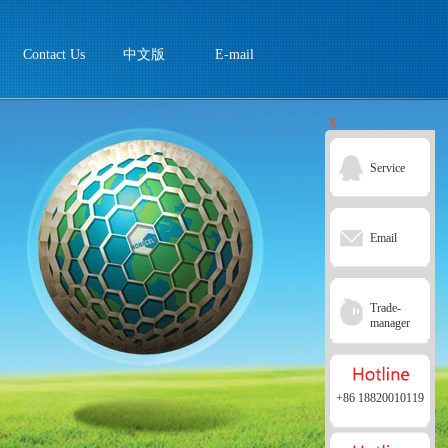
Contact Us
中文版
E-mail
X
Service
Email
Trade-
manager
+86 18820010119