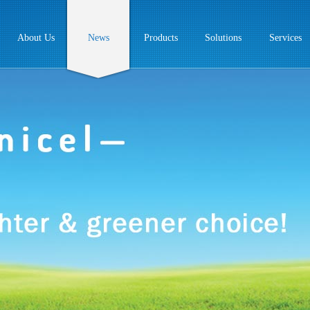
About Us
News
Products
Solutions
Services