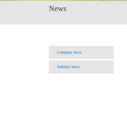
News
Company news
Industry news