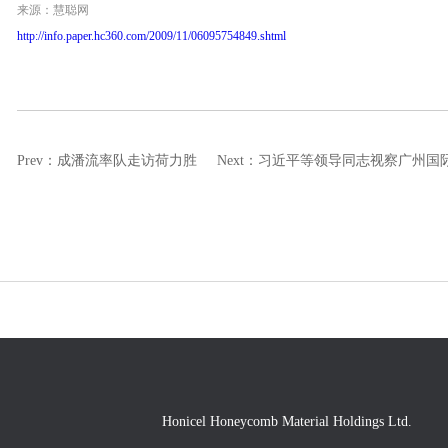
来源：慧聪网
http://info.paper.hc360.com/2009/11/06095754849.shtml
Prev：
成潘流率队走访荷力胜
Next：
习近平等领导同志视察广州国
Honicel Honeycomb Material Holdings Ltd.